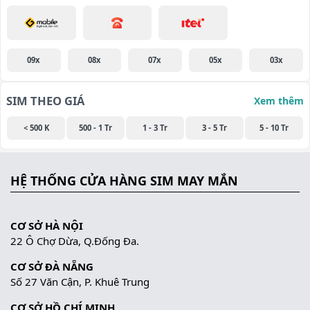
09x
08x
07x
05x
03x
SIM THEO GIÁ
Xem thêm
< 500 K
500 - 1 Tr
1 - 3 Tr
3 - 5 Tr
5 - 10 Tr
HỆ THỐNG CỬA HÀNG SIM MAY MẮN
CƠ SỞ HÀ NỘI
22 Ô Chợ Dừa, Q.Đống Đa.
CƠ SỞ ĐÀ NẴNG
Số 27 Văn Cận, P. Khuê Trung
CƠ SỞ HỒ CHÍ MINH