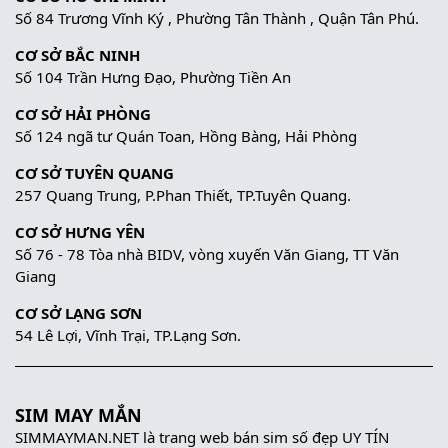
Số 84 Trương Vĩnh Ký , Phường Tân Thành , Quận Tân Phú.
CƠ SỞ BẮC NINH
Số 104 Trần Hưng Đạo, Phường Tiền An
CƠ SỞ HẢI PHÒNG
Số 124 ngã tư Quán Toan, Hồng Bàng, Hải Phòng
CƠ SỞ TUYÊN QUANG
257 Quang Trung, P.Phan Thiết, TP.Tuyên Quang.
CƠ SỞ HƯNG YÊN
Số 76 - 78 Tòa nhà BIDV, vòng xuyến Văn Giang, TT Văn
Giang
CƠ SỞ LẠNG SƠN
54 Lê Lợi, Vĩnh Trại, TP.Lạng Sơn.
SIM MAY MẮN
SIMMAYMAN.NET là trang web bán sim số đẹp UY TÍN