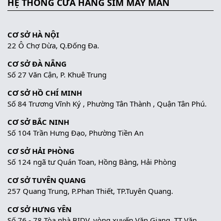
HỆ THỐNG CỬA HÀNG SIM MAY MẮN
CƠ SỞ HÀ NỘI
22 Ô Chợ Dừa, Q.Đống Đa.
CƠ SỞ ĐÀ NẴNG
Số 27 Văn Cận, P. Khuê Trung
CƠ SỞ HỒ CHÍ MINH
Số 84 Trương Vĩnh Ký , Phường Tân Thành , Quận Tân Phú.
CƠ SỞ BẮC NINH
Số 104 Trần Hưng Đạo, Phường Tiền An
CƠ SỞ HẢI PHÒNG
Số 124 ngã tư Quán Toan, Hồng Bàng, Hải Phòng
CƠ SỞ TUYÊN QUANG
257 Quang Trung, P.Phan Thiết, TP.Tuyên Quang.
CƠ SỞ HƯNG YÊN
Số 76 - 78 Tòa nhà BIDV, vòng xuyến Văn Giang, TT Văn