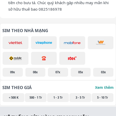
tiền cho bưu tá. Chúc quý khách gặp nhiều may mắn khi
sở hữu thuê bao 0825186978
SIM THEO NHÀ MẠNG
09x
08x
07x
05x
03x
SIM THEO GIÁ
Xem thêm
< 500 K
500 - 1 Tr
1 - 3 Tr
3 - 5 Tr
5 - 10 Tr