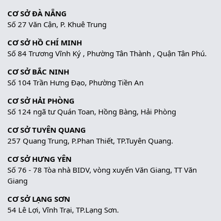
CƠ SỞ ĐÀ NẴNG
Số 27 Văn Cận, P. Khuê Trung
CƠ SỞ HỒ CHÍ MINH
Số 84 Trương Vĩnh Ký , Phường Tân Thành , Quận Tân Phú.
CƠ SỞ BẮC NINH
Số 104 Trần Hưng Đạo, Phường Tiền An
CƠ SỞ HẢI PHÒNG
Số 124 ngã tư Quán Toan, Hồng Bàng, Hải Phòng
CƠ SỞ TUYÊN QUANG
257 Quang Trung, P.Phan Thiết, TP.Tuyên Quang.
CƠ SỞ HƯNG YÊN
Số 76 - 78 Tòa nhà BIDV, vòng xuyến Văn Giang, TT Văn
Giang
CƠ SỞ LẠNG SƠN
54 Lê Lợi, Vĩnh Trại, TP.Lạng Sơn.