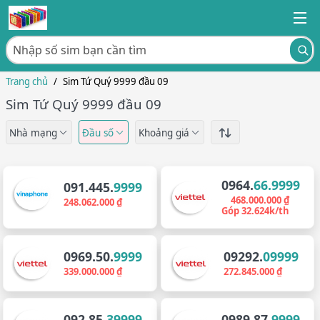
Trang chủ
/
Sim Tứ Quý 9999 đầu 09
Sim Tứ Quý 9999 đầu 09
Nhà mạng
Đầu số
Khoảng giá
0964.
66.9999
091.445.
9999
468.000.000 ₫
248.062.000 ₫
Góp 32.624k/th
0969.50.
9999
09292.
09999
339.000.000 ₫
272.845.000 ₫
092.85.
39999
0989.87.
9999