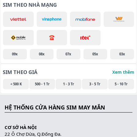
SIM THEO NHÀ MẠNG
09x
08x
07x
05x
03x
SIM THEO GIÁ
Xem thêm
< 500 K
500 - 1 Tr
1 - 3 Tr
3 - 5 Tr
5 - 10 Tr
HỆ THỐNG CỬA HÀNG SIM MAY MẮN
CƠ SỞ HÀ NỘI
22 Ô Chợ Dừa, Q.Đống Đa.