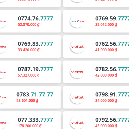
0774.76.
7777
0769.59.
777
52.870.000 ₫
32.012.000 ₫
0769.83.
7777
0762.56.
777
33.420.000 ₫
41.000.000 ₫
0787.19.
7777
0782.56.
777
57.327.000 ₫
42.000.000 ₫
0783.
71.77.77
0798.91.
777
28.601.000 ₫
34.000.000 ₫
077.333.
7777
0792.56.
777
178.200.000 ₫
43.000.000 ₫