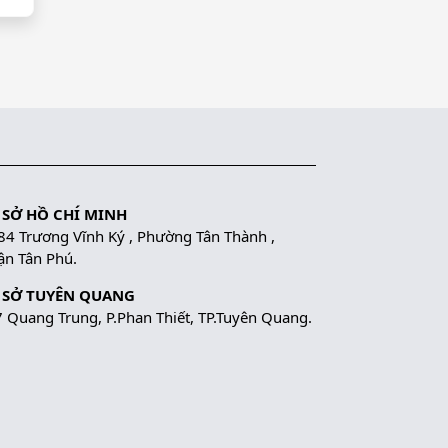
 SỞ HỒ CHÍ MINH
84 Trương Vĩnh Ký , Phường Tân Thành ,
n Tân Phú.
 SỞ TUYÊN QUANG
 Quang Trung, P.Phan Thiết, TP.Tuyên Quang.