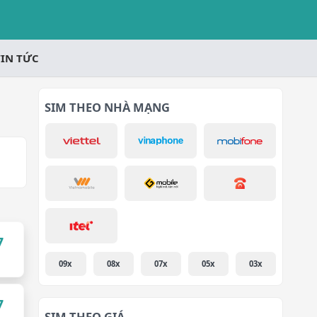
TIN TỨC
SIM THEO NHÀ MẠNG
7
09x
08x
07x
05x
03x
7
SIM THEO GIÁ