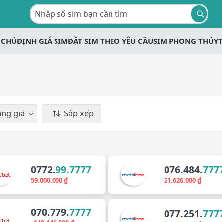
 CHỦ
ĐỊNH GIÁ SIM
ĐẶT SIM THEO YÊU CẦU
SIM PHONG THỦY
ng giá
Sắp xếp
0772.
99.7777
076.484.
777
59.000.000 ₫
21.626.000 ₫
070.779.
7777
077.251.
777