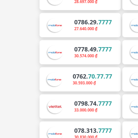
28.697.000 ₫
0786.29.
7777
27.640.000 ₫
0778.49.
7777
30.574.000 ₫
0762.
70.77.77
30.593.000 ₫
0798.74.
7777
33.000.000 ₫
078.313.
7777
30.830.000 ₫