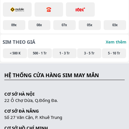
09x
08x
07x
05x
03x
SIM THEO GIÁ
Xem thêm
< 500 K
500 - 1 Tr
1 - 3 Tr
3 - 5 Tr
5 - 10 Tr
HỆ THỐNG CỬA HÀNG SIM MAY MẮN
CƠ SỞ HÀ NỘI
22 Ô Chợ Dừa, Q.Đống Đa.
CƠ SỞ ĐÀ NẴNG
Số 27 Văn Cận, P. Khuê Trung
CƠ SỞ HỒ CHÍ MINH