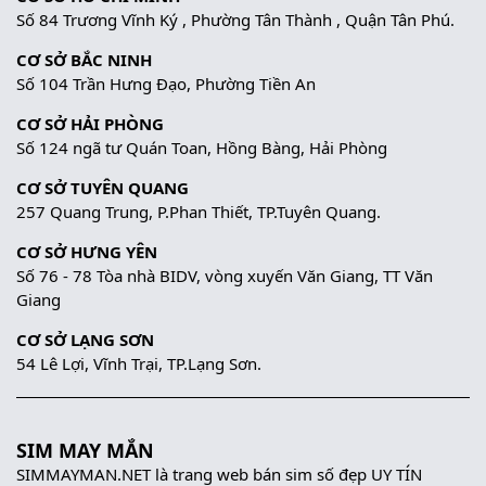
Số 84 Trương Vĩnh Ký , Phường Tân Thành , Quận Tân Phú.
CƠ SỞ BẮC NINH
Số 104 Trần Hưng Đạo, Phường Tiền An
CƠ SỞ HẢI PHÒNG
Số 124 ngã tư Quán Toan, Hồng Bàng, Hải Phòng
CƠ SỞ TUYÊN QUANG
257 Quang Trung, P.Phan Thiết, TP.Tuyên Quang.
CƠ SỞ HƯNG YÊN
Số 76 - 78 Tòa nhà BIDV, vòng xuyến Văn Giang, TT Văn
Giang
CƠ SỞ LẠNG SƠN
54 Lê Lợi, Vĩnh Trại, TP.Lạng Sơn.
SIM MAY MẮN
SIMMAYMAN.NET là trang web bán sim số đẹp UY TÍN