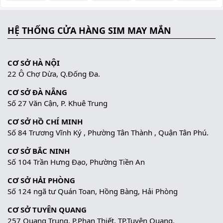
HỆ THỐNG CỬA HÀNG SIM MAY MẮN
CƠ SỞ HÀ NỘI
22 Ô Chợ Dừa, Q.Đống Đa.
CƠ SỞ ĐÀ NẴNG
Số 27 Văn Cận, P. Khuê Trung
CƠ SỞ HỒ CHÍ MINH
Số 84 Trương Vĩnh Ký , Phường Tân Thành , Quận Tân Phú.
CƠ SỞ BẮC NINH
Số 104 Trần Hưng Đạo, Phường Tiền An
CƠ SỞ HẢI PHÒNG
Số 124 ngã tư Quán Toan, Hồng Bàng, Hải Phòng
CƠ SỞ TUYÊN QUANG
257 Quang Trung, P.Phan Thiết, TP.Tuyên Quang.