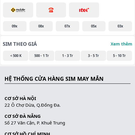
09x
08x
07x
05x
03x
SIM THEO GIÁ
Xem thêm
< 500 K
500 - 1 Tr
1 - 3 Tr
3 - 5 Tr
5 - 10 Tr
HỆ THỐNG CỬA HÀNG SIM MAY MẮN
CƠ SỞ HÀ NỘI
22 Ô Chợ Dừa, Q.Đống Đa.
CƠ SỞ ĐÀ NẴNG
Số 27 Văn Cận, P. Khuê Trung
CƠ SỞ HỒ CHÍ MINH