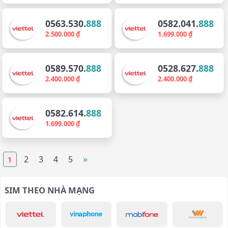
0563.530.
888
0582.041.
888
2.500.000 ₫
1.699.000 ₫
0589.570.
888
0528.627.
888
2.400.000 ₫
2.400.000 ₫
0582.614.
888
1.699.000 ₫
»
2
3
4
5
1
SIM THEO NHÀ MẠNG