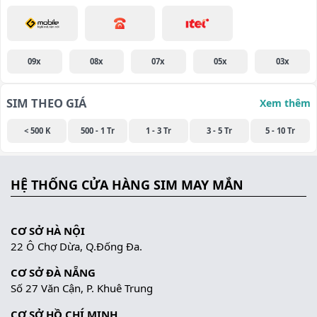
09x
08x
07x
05x
03x
SIM THEO GIÁ
Xem thêm
< 500 K
500 - 1 Tr
1 - 3 Tr
3 - 5 Tr
5 - 10 Tr
HỆ THỐNG CỬA HÀNG SIM MAY MẮN
CƠ SỞ HÀ NỘI
22 Ô Chợ Dừa, Q.Đống Đa.
CƠ SỞ ĐÀ NẴNG
Số 27 Văn Cận, P. Khuê Trung
CƠ SỞ HỒ CHÍ MINH