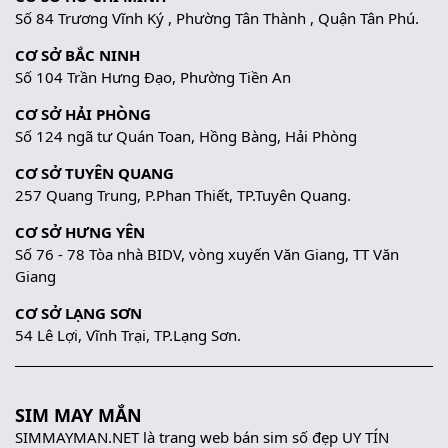
Số 84 Trương Vĩnh Ký , Phường Tân Thành , Quận Tân Phú.
CƠ SỞ BẮC NINH
Số 104 Trần Hưng Đạo, Phường Tiền An
CƠ SỞ HẢI PHÒNG
Số 124 ngã tư Quán Toan, Hồng Bàng, Hải Phòng
CƠ SỞ TUYÊN QUANG
257 Quang Trung, P.Phan Thiết, TP.Tuyên Quang.
CƠ SỞ HƯNG YÊN
Số 76 - 78 Tòa nhà BIDV, vòng xuyến Văn Giang, TT Văn
Giang
CƠ SỞ LẠNG SƠN
54 Lê Lợi, Vĩnh Trại, TP.Lạng Sơn.
SIM MAY MẮN
SIMMAYMAN.NET là trang web bán sim số đẹp UY TÍN