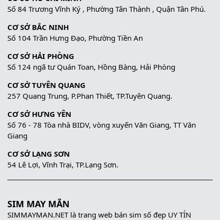
Số 84 Trương Vĩnh Ký , Phường Tân Thành , Quận Tân Phú.
CƠ SỞ BẮC NINH
Số 104 Trần Hưng Đạo, Phường Tiền An
CƠ SỞ HẢI PHÒNG
Số 124 ngã tư Quán Toan, Hồng Bàng, Hải Phòng
CƠ SỞ TUYÊN QUANG
257 Quang Trung, P.Phan Thiết, TP.Tuyên Quang.
CƠ SỞ HƯNG YÊN
Số 76 - 78 Tòa nhà BIDV, vòng xuyến Văn Giang, TT Văn
Giang
CƠ SỞ LẠNG SƠN
54 Lê Lợi, Vĩnh Trại, TP.Lạng Sơn.
SIM MAY MẮN
SIMMAYMAN.NET là trang web bán sim số đẹp UY TÍN