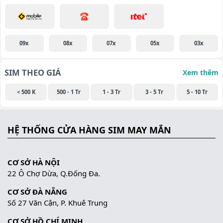
09x
08x
07x
05x
03x
SIM THEO GIÁ
Xem thêm
< 500 K
500 - 1 Tr
1 - 3 Tr
3 - 5 Tr
5 - 10 Tr
HỆ THỐNG CỬA HÀNG SIM MAY MẮN
CƠ SỞ HÀ NỘI
22 Ô Chợ Dừa, Q.Đống Đa.
CƠ SỞ ĐÀ NẴNG
Số 27 Văn Cận, P. Khuê Trung
CƠ SỞ HỒ CHÍ MINH