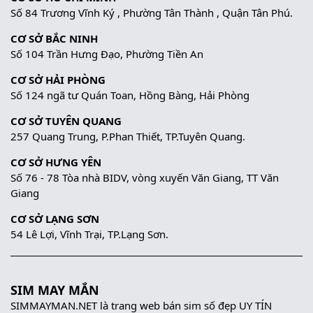
Số 84 Trương Vĩnh Ký , Phường Tân Thành , Quận Tân Phú.
CƠ SỞ BẮC NINH
Số 104 Trần Hưng Đạo, Phường Tiền An
CƠ SỞ HẢI PHÒNG
Số 124 ngã tư Quán Toan, Hồng Bàng, Hải Phòng
CƠ SỞ TUYÊN QUANG
257 Quang Trung, P.Phan Thiết, TP.Tuyên Quang.
CƠ SỞ HƯNG YÊN
Số 76 - 78 Tòa nhà BIDV, vòng xuyến Văn Giang, TT Văn
Giang
CƠ SỞ LẠNG SƠN
54 Lê Lợi, Vĩnh Trại, TP.Lạng Sơn.
SIM MAY MẮN
SIMMAYMAN.NET là trang web bán sim số đẹp UY TÍN