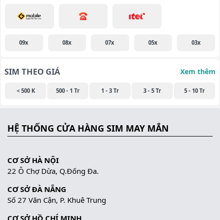
09x
08x
07x
05x
03x
SIM THEO GIÁ
Xem thêm
< 500 K
500 - 1 Tr
1 - 3 Tr
3 - 5 Tr
5 - 10 Tr
HỆ THỐNG CỬA HÀNG SIM MAY MẮN
CƠ SỞ HÀ NỘI
22 Ô Chợ Dừa, Q.Đống Đa.
CƠ SỞ ĐÀ NẴNG
Số 27 Văn Cận, P. Khuê Trung
CƠ SỞ HỒ CHÍ MINH