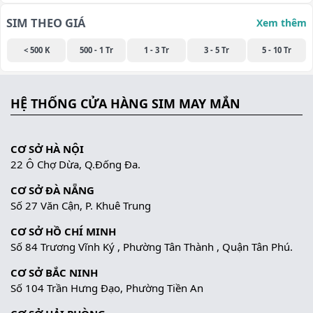
SIM THEO GIÁ
Xem thêm
< 500 K
500 - 1 Tr
1 - 3 Tr
3 - 5 Tr
5 - 10 Tr
HỆ THỐNG CỬA HÀNG SIM MAY MẮN
CƠ SỞ HÀ NỘI
22 Ô Chợ Dừa, Q.Đống Đa.
CƠ SỞ ĐÀ NẴNG
Số 27 Văn Cận, P. Khuê Trung
CƠ SỞ HỒ CHÍ MINH
Số 84 Trương Vĩnh Ký , Phường Tân Thành , Quận Tân Phú.
CƠ SỞ BẮC NINH
Số 104 Trần Hưng Đạo, Phường Tiền An