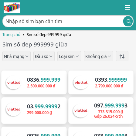
Trang chủ
/
Sim số đẹp 999999 giữa
Sim số đẹp 999999 giữa
Nhà mạng
Đầu số
Loại sim
Khoảng giá
0836.
999.999
0393.
999999
2.500.000.000 ₫
2.799.000.000 ₫
097.
999.999
3
03.
999.9999
2
373.315.000 ₫
299.000.000 ₫
Góp 26.024k/th
0925.
999.999
038.
999.999
3