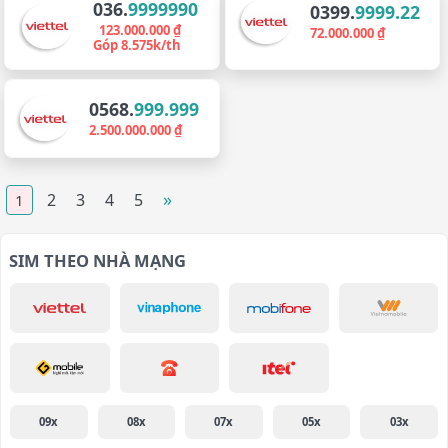
036.
9999990
0399.
9999.22
123.000.000 ₫
72.000.000 ₫
Góp 8.575k/th
0568.
999.999
2.500.000.000 ₫
»
2
3
4
5
1
SIM THEO NHÀ MẠNG
09x
08x
07x
05x
03x