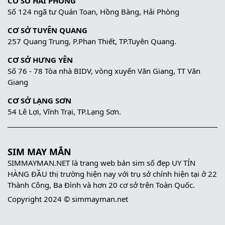
CƠ SỞ HẢI PHÒNG
Số 124 ngã tư Quán Toan, Hồng Bàng, Hải Phòng
CƠ SỞ TUYÊN QUANG
257 Quang Trung, P.Phan Thiết, TP.Tuyên Quang.
CƠ SỞ HƯNG YÊN
Số 76 - 78 Tòa nhà BIDV, vòng xuyến Văn Giang, TT Văn
Giang
CƠ SỞ LẠNG SƠN
54 Lê Lợi, Vĩnh Trại, TP.Lạng Sơn.
SIM MAY MẮN
SIMMAYMAN.NET là trang web bán sim số đẹp UY TÍN
HÀNG ĐẦU thị trường hiện nay với trụ sở chính hiện tại ở 22
Thành Công, Ba Đình và hơn 20 cơ sở trên Toàn Quốc.
Copyright 2024 © simmayman.net