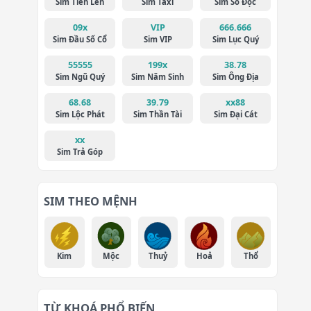
Sim Tiến Lên
Sim Taxi
Sim Số Độc
09x
VIP
666.666
Sim Đầu Số Cổ
Sim VIP
Sim Lục Quý
55555
199x
38.78
Sim Ngũ Quý
Sim Năm Sinh
Sim Ông Địa
68.68
39.79
xx88
Sim Lộc Phát
Sim Thần Tài
Sim Đại Cát
xx
Sim Trả Góp
SIM THEO MỆNH
Kim
Mộc
Thuỷ
Hoả
Thổ
TỪ KHOÁ PHỔ BIẾN