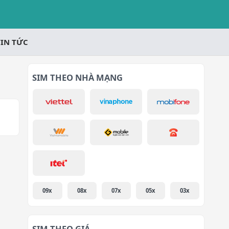
TIN TỨC
SIM THEO NHÀ MẠNG
09x
08x
07x
05x
03x
SIM THEO GIÁ