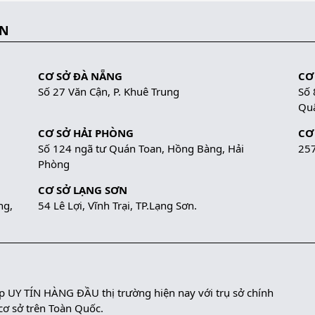
ẮN
CƠ SỞ ĐÀ NẴNG
CƠ
Số 27 Văn Cận, P. Khuê Trung
Số 
Quậ
CƠ SỞ HẢI PHÒNG
CƠ
Số 124 ngã tư Quán Toan, Hồng Bàng, Hải
257
Phòng
CƠ SỞ LẠNG SƠN
ng,
54 Lê Lợi, Vĩnh Trại, TP.Lạng Sơn.
UY TÍN HÀNG ĐẦU thị trường hiện nay với trụ sở chính
 cơ sở trên Toàn Quốc.