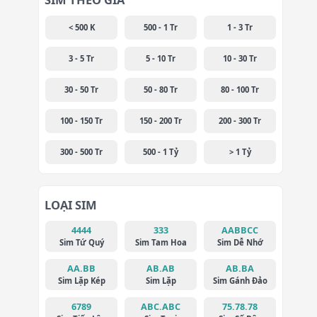
< 500 K
500 - 1 Tr
1 - 3 Tr
3 - 5 Tr
5 - 10 Tr
10 - 30 Tr
30 - 50 Tr
50 - 80 Tr
80 - 100 Tr
100 - 150 Tr
150 - 200 Tr
200 - 300 Tr
300 - 500 Tr
500 - 1 Tỷ
> 1 Tỷ
LOẠI SIM
4444
333
AABBCC
Sim Tứ Quý
Sim Tam Hoa
Sim Dễ Nhớ
AA.BB
AB.AB
AB.BA
Sim Lặp Kép
Sim Lặp
Sim Gánh Đảo
6789
ABC.ABC
75.78.78