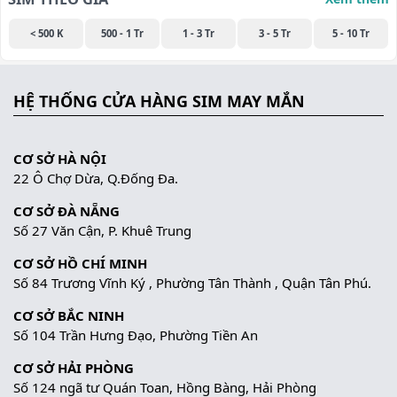
< 500 K
500 - 1 Tr
1 - 3 Tr
3 - 5 Tr
5 - 10 Tr
HỆ THỐNG CỬA HÀNG SIM MAY MẮN
CƠ SỞ HÀ NỘI
22 Ô Chợ Dừa, Q.Đống Đa.
CƠ SỞ ĐÀ NẴNG
Số 27 Văn Cận, P. Khuê Trung
CƠ SỞ HỒ CHÍ MINH
Số 84 Trương Vĩnh Ký , Phường Tân Thành , Quận Tân Phú.
CƠ SỞ BẮC NINH
Số 104 Trần Hưng Đạo, Phường Tiền An
CƠ SỞ HẢI PHÒNG
Số 124 ngã tư Quán Toan, Hồng Bàng, Hải Phòng