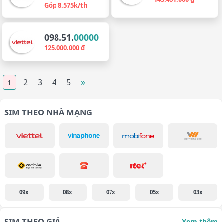
Góp 8.575k/th
098.51.
00000
125.000.000 ₫
»
2
3
4
5
1
SIM THEO NHÀ MẠNG
09x
08x
07x
05x
03x
SIM THEO GIÁ
Xem thêm