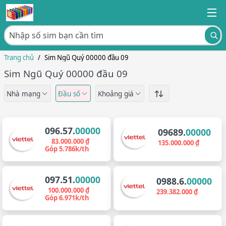
Trang chủ
/
Sim Ngũ Quý 00000 đầu 09
Sim Ngũ Quý 00000 đầu 09
Nhà mạng
Đầu số
Khoảng giá
096.57.
00000
09689.
00000
83.000.000 ₫
135.000.000 ₫
Góp 5.786k/th
097.51.
00000
0988.6.
00000
100.000.000 ₫
239.382.000 ₫
Góp 6.971k/th