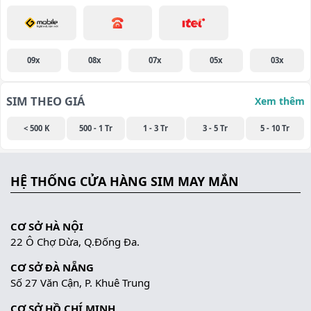
09x
08x
07x
05x
03x
SIM THEO GIÁ
Xem thêm
< 500 K
500 - 1 Tr
1 - 3 Tr
3 - 5 Tr
5 - 10 Tr
HỆ THỐNG CỬA HÀNG SIM MAY MẮN
CƠ SỞ HÀ NỘI
22 Ô Chợ Dừa, Q.Đống Đa.
CƠ SỞ ĐÀ NẴNG
Số 27 Văn Cận, P. Khuê Trung
CƠ SỞ HỒ CHÍ MINH