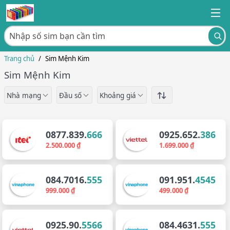
Trang chủ
/
Sim Mệnh Kim
Sim Mệnh Kim
Nhà mạng
Đầu số
Khoảng giá
0877.839.
666
0925.652.
386
2.500.000 ₫
1.699.000 ₫
084.7016.
555
091.951.
4545
999.000 ₫
499.000 ₫
0925.90.
5566
084.4631.
555