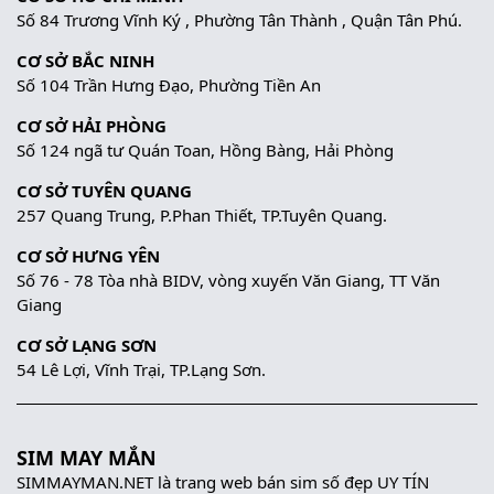
Số 84 Trương Vĩnh Ký , Phường Tân Thành , Quận Tân Phú.
CƠ SỞ BẮC NINH
Số 104 Trần Hưng Đạo, Phường Tiền An
CƠ SỞ HẢI PHÒNG
Số 124 ngã tư Quán Toan, Hồng Bàng, Hải Phòng
CƠ SỞ TUYÊN QUANG
257 Quang Trung, P.Phan Thiết, TP.Tuyên Quang.
CƠ SỞ HƯNG YÊN
Số 76 - 78 Tòa nhà BIDV, vòng xuyến Văn Giang, TT Văn
Giang
CƠ SỞ LẠNG SƠN
54 Lê Lợi, Vĩnh Trại, TP.Lạng Sơn.
SIM MAY MẮN
SIMMAYMAN.NET là trang web bán sim số đẹp UY TÍN