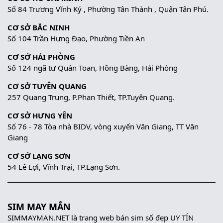
Số 84 Trương Vĩnh Ký , Phường Tân Thành , Quận Tân Phú.
CƠ SỞ BẮC NINH
Số 104 Trần Hưng Đạo, Phường Tiền An
CƠ SỞ HẢI PHÒNG
Số 124 ngã tư Quán Toan, Hồng Bàng, Hải Phòng
CƠ SỞ TUYÊN QUANG
257 Quang Trung, P.Phan Thiết, TP.Tuyên Quang.
CƠ SỞ HƯNG YÊN
Số 76 - 78 Tòa nhà BIDV, vòng xuyến Văn Giang, TT Văn
Giang
CƠ SỞ LẠNG SƠN
54 Lê Lợi, Vĩnh Trại, TP.Lạng Sơn.
SIM MAY MẮN
SIMMAYMAN.NET là trang web bán sim số đẹp UY TÍN