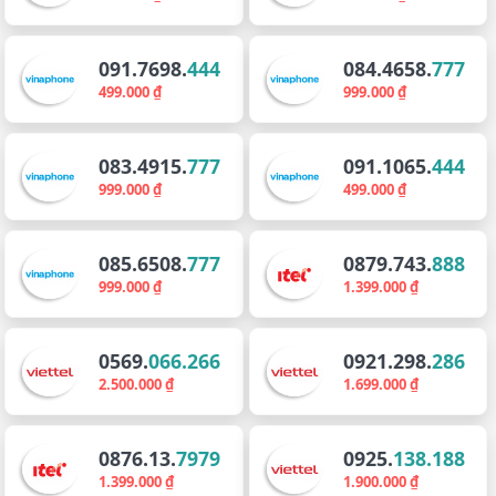
091.7698.
444
084.4658.
777
499.000 ₫
999.000 ₫
083.4915.
777
091.1065.
444
999.000 ₫
499.000 ₫
085.6508.
777
0879.743.
888
999.000 ₫
1.399.000 ₫
0569.
066.266
0921.298.
286
2.500.000 ₫
1.699.000 ₫
0876.13.
7979
0925.
138.188
1.399.000 ₫
1.900.000 ₫