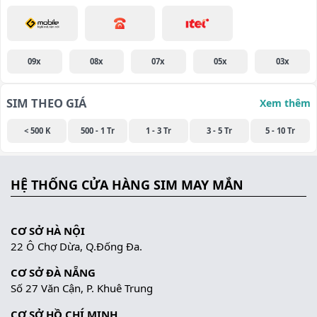
09x
08x
07x
05x
03x
SIM THEO GIÁ
Xem thêm
< 500 K
500 - 1 Tr
1 - 3 Tr
3 - 5 Tr
5 - 10 Tr
HỆ THỐNG CỬA HÀNG SIM MAY MẮN
CƠ SỞ HÀ NỘI
22 Ô Chợ Dừa, Q.Đống Đa.
CƠ SỞ ĐÀ NẴNG
Số 27 Văn Cận, P. Khuê Trung
CƠ SỞ HỒ CHÍ MINH