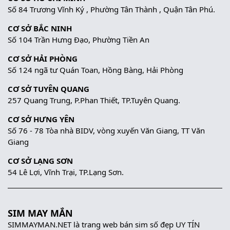
Số 84 Trương Vĩnh Ký , Phường Tân Thành , Quận Tân Phú.
CƠ SỞ BẮC NINH
Số 104 Trần Hưng Đạo, Phường Tiền An
CƠ SỞ HẢI PHÒNG
Số 124 ngã tư Quán Toan, Hồng Bàng, Hải Phòng
CƠ SỞ TUYÊN QUANG
257 Quang Trung, P.Phan Thiết, TP.Tuyên Quang.
CƠ SỞ HƯNG YÊN
Số 76 - 78 Tòa nhà BIDV, vòng xuyến Văn Giang, TT Văn
Giang
CƠ SỞ LẠNG SƠN
54 Lê Lợi, Vĩnh Trại, TP.Lạng Sơn.
SIM MAY MẮN
SIMMAYMAN.NET là trang web bán sim số đẹp UY TÍN