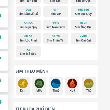
Sim Tiến Lên
Sim Taxi
Sim Số Độc
09x
VIP
666.666
Sim Đầu Số Cổ
Sim VIP
Sim Lục Quý
9
55555
199x
38.78
Sim Ngũ Quý
Sim Năm Sinh
Sim Ông Địa
8
68.68
39.79
xx88
Sim Lộc Phát
Sim Thần Tài
Sim Đại Cát
xx
Sim Trả Góp
2
SIM THEO MỆNH
3
Kim
Mộc
Thuỷ
Hoả
Thổ
4
TỪ KHOÁ PHỔ BIẾN