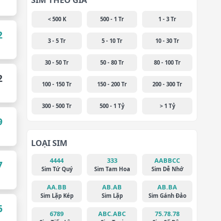
< 500 K
500 - 1 Tr
1 - 3 Tr
2
3 - 5 Tr
5 - 10 Tr
10 - 30 Tr
30 - 50 Tr
50 - 80 Tr
80 - 100 Tr
2
100 - 150 Tr
150 - 200 Tr
200 - 300 Tr
300 - 500 Tr
500 - 1 Tỷ
> 1 Tỷ
9
LOẠI SIM
4444
333
AABBCC
7
Sim Tứ Quý
Sim Tam Hoa
Sim Dễ Nhớ
AA.BB
AB.AB
AB.BA
Sim Lặp Kép
Sim Lặp
Sim Gánh Đảo
6
6789
ABC.ABC
75.78.78