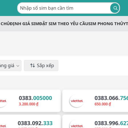
 CHỦ
ĐỊNH GIÁ SIM
ĐẶT SIM THEO YÊU CẦU
SIM PHONG THỦY
ng giá
Sắp xếp
0383.
005000
0383.066.
75
3.200.000 ₫
650.000 ₫
0383.092.
333
0383.996.
62