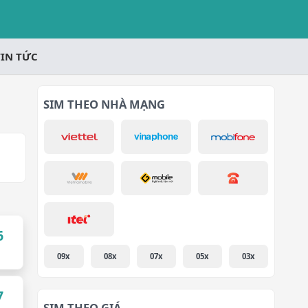
TIN TỨC
SIM THEO NHÀ MẠNG
6
09x
08x
07x
05x
03x
7
SIM THEO GIÁ