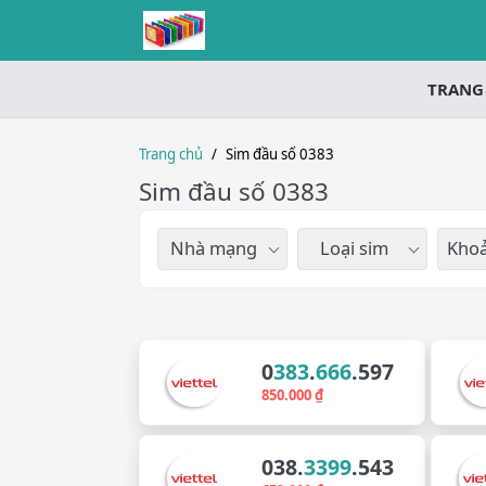
TRANG
Trang chủ
/
Sim đầu số 0383
Sim đầu số 0383
Nhà mạng
Loại sim
Khoả
0
383
.
666
.597
850.000 ₫
038.
3399
.543