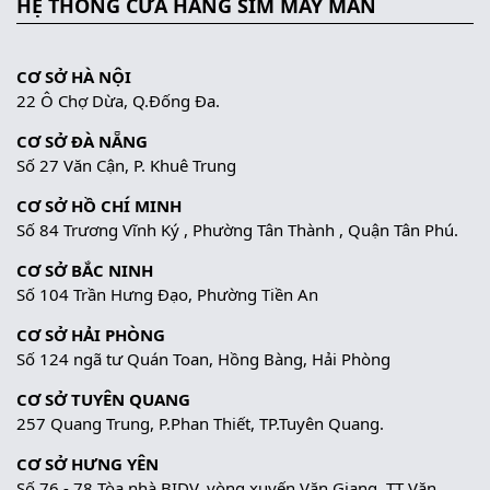
HỆ THỐNG CỬA HÀNG SIM MAY MẮN
CƠ SỞ HÀ NỘI
22 Ô Chợ Dừa, Q.Đống Đa.
CƠ SỞ ĐÀ NẴNG
Số 27 Văn Cận, P. Khuê Trung
CƠ SỞ HỒ CHÍ MINH
Số 84 Trương Vĩnh Ký , Phường Tân Thành , Quận Tân Phú.
CƠ SỞ BẮC NINH
Số 104 Trần Hưng Đạo, Phường Tiền An
CƠ SỞ HẢI PHÒNG
Số 124 ngã tư Quán Toan, Hồng Bàng, Hải Phòng
CƠ SỞ TUYÊN QUANG
257 Quang Trung, P.Phan Thiết, TP.Tuyên Quang.
CƠ SỞ HƯNG YÊN
Số 76 - 78 Tòa nhà BIDV, vòng xuyến Văn Giang, TT Văn