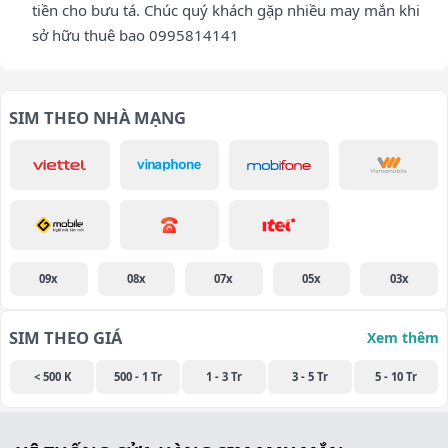
tiền cho bưu tá. Chúc quý khách gặp nhiều may mắn khi
sở hữu thuê bao 0995814141
SIM THEO NHÀ MẠNG
09x
08x
07x
05x
03x
SIM THEO GIÁ
Xem thêm
< 500 K
500 - 1 Tr
1 - 3 Tr
3 - 5 Tr
5 - 10 Tr