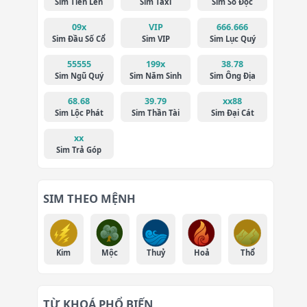
Sim Tiến Lên
Sim Taxi
Sim Số Độc
09x
VIP
666.666
Sim Đầu Số Cổ
Sim VIP
Sim Lục Quý
55555
199x
38.78
Sim Ngũ Quý
Sim Năm Sinh
Sim Ông Địa
68.68
39.79
xx88
Sim Lộc Phát
Sim Thần Tài
Sim Đại Cát
xx
Sim Trả Góp
SIM THEO MỆNH
Kim
Mộc
Thuỷ
Hoả
Thổ
TỪ KHOÁ PHỔ BIẾN