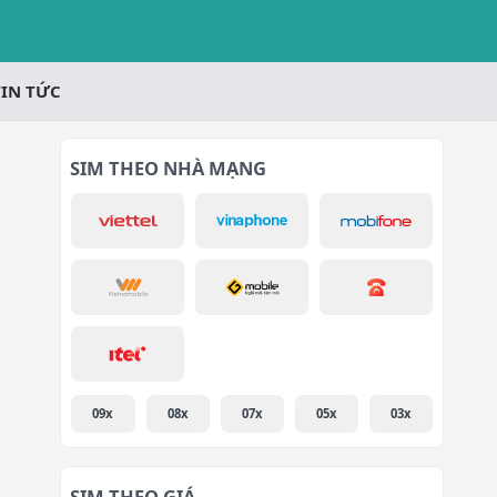
TIN TỨC
SIM THEO NHÀ MẠNG
09x
08x
07x
05x
03x
SIM THEO GIÁ