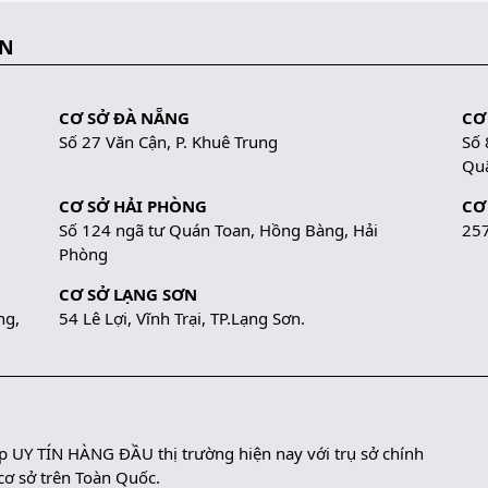
ẮN
CƠ SỞ ĐÀ NẴNG
CƠ
Số 27 Văn Cận, P. Khuê Trung
Số 
Quậ
CƠ SỞ HẢI PHÒNG
CƠ
Số 124 ngã tư Quán Toan, Hồng Bàng, Hải
257
Phòng
CƠ SỞ LẠNG SƠN
ng,
54 Lê Lợi, Vĩnh Trại, TP.Lạng Sơn.
UY TÍN HÀNG ĐẦU thị trường hiện nay với trụ sở chính
 cơ sở trên Toàn Quốc.