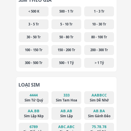
< 500 K
500 - 1 Tr
1 - 3 Tr
3 - 5 Tr
5 - 10 Tr
10 - 30 Tr
30 - 50 Tr
50 - 80 Tr
80 - 100 Tr
100 - 150 Tr
150 - 200 Tr
200 - 300 Tr
300 - 500 Tr
500 - 1 Tỷ
> 1 Tỷ
LOẠI SIM
4444
333
AABBCC
Sim Tứ Quý
Sim Tam Hoa
Sim Dễ Nhớ
AA.BB
AB.AB
AB.BA
Sim Lặp Kép
Sim Lặp
Sim Gánh Đảo
6789
ABC.ABC
75.78.78