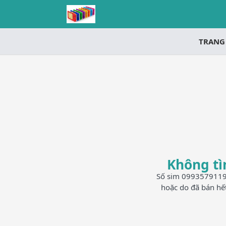
TRANG
Không tì
Số sim 0993579119 h
hoặc do đã bán hế