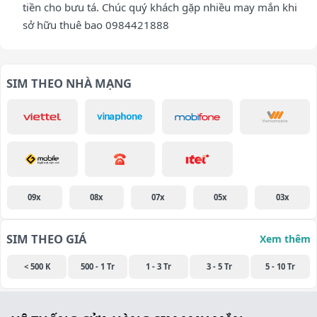
tiền cho bưu tá. Chúc quý khách gặp nhiều may mắn khi
sở hữu thuê bao 0984421888
SIM THEO NHÀ MẠNG
09x
08x
07x
05x
03x
SIM THEO GIÁ
Xem thêm
< 500 K
500 - 1 Tr
1 - 3 Tr
3 - 5 Tr
5 - 10 Tr