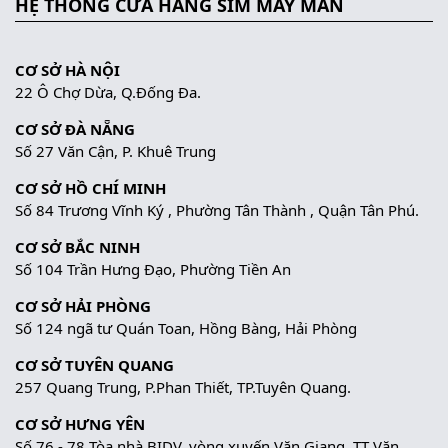
HỆ THỐNG CỬA HÀNG SIM MAY MẮN
CƠ SỞ HÀ NỘI
22 Ô Chợ Dừa, Q.Đống Đa.
CƠ SỞ ĐÀ NẴNG
Số 27 Văn Cận, P. Khuê Trung
CƠ SỞ HỒ CHÍ MINH
Số 84 Trương Vĩnh Ký , Phường Tân Thành , Quận Tân Phú.
CƠ SỞ BẮC NINH
Số 104 Trần Hưng Đạo, Phường Tiền An
CƠ SỞ HẢI PHÒNG
Số 124 ngã tư Quán Toan, Hồng Bàng, Hải Phòng
CƠ SỞ TUYÊN QUANG
257 Quang Trung, P.Phan Thiết, TP.Tuyên Quang.
CƠ SỞ HƯNG YÊN
Số 76 - 78 Tòa nhà BIDV, vòng xuyến Văn Giang, TT Văn