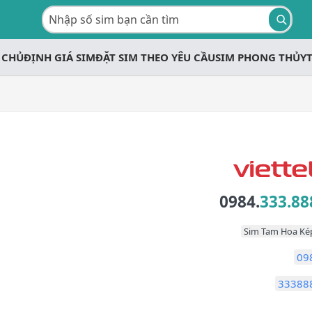
 CHỦ
ĐỊNH GIÁ SIM
ĐẶT SIM THEO YÊU CẦU
SIM PHONG THỦY
0984.
333.88
Sim Tam Hoa Ké
09
33388