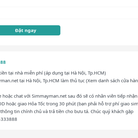
Đặt ngay
888
ền tại nhà miễn phí (áp dụng tại Hà Nội, Tp.HCM)
an.net tại Hà Nội, Tp.HCM làm thủ tục (Xem danh sách cửa hàn
ne hoặc chat với Simmayman.net sau đó sẽ có nhân viên tiếp nhận
OD hoặc giao Hỏa Tốc trong 30 phút (bạn phải hỗ trợ phí giao sim
thông tin chính chủ và trả tiền cho bưu tá. Chúc quý khách gặp
84333888