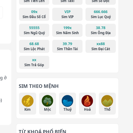
Sim Tiến Lên
Sim Taxi
Sim Số Độc
09x
VIP
666.666
Sim Đầu Số Cổ
Sim VIP
Sim Lục Quý
55555
199x
38.78
Sim Ngũ Quý
Sim Năm Sinh
Sim Ông Địa
68.68
39.79
xx88
Sim Lộc Phát
Sim Thần Tài
Sim Đại Cát
xx
Sim Trả Góp
g ở
SIM THEO MỆNH
)
Kim
Mộc
Thuỷ
Hoả
Thổ
TỪ KHOÁ PHỔ BIẾN