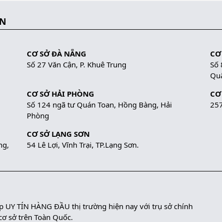
ẮN
CƠ SỞ ĐÀ NẴNG
CƠ
Số 27 Văn Cận, P. Khuê Trung
Số 
Quậ
CƠ SỞ HẢI PHÒNG
CƠ
Số 124 ngã tư Quán Toan, Hồng Bàng, Hải
257
Phòng
CƠ SỞ LẠNG SƠN
ng,
54 Lê Lợi, Vĩnh Trại, TP.Lạng Sơn.
UY TÍN HÀNG ĐẦU thị trường hiện nay với trụ sở chính
 cơ sở trên Toàn Quốc.