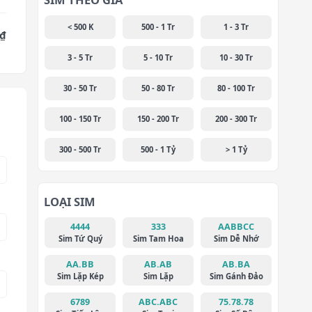
< 500 K
500 - 1 Tr
1 - 3 Tr
 ₫
3 - 5 Tr
5 - 10 Tr
10 - 30 Tr
30 - 50 Tr
50 - 80 Tr
80 - 100 Tr
100 - 150 Tr
150 - 200 Tr
200 - 300 Tr
300 - 500 Tr
500 - 1 Tỷ
> 1 Tỷ
LOẠI SIM
4444
333
AABBCC
Sim Tứ Quý
Sim Tam Hoa
Sim Dễ Nhớ
AA.BB
AB.AB
AB.BA
Sim Lặp Kép
Sim Lặp
Sim Gánh Đảo
6789
ABC.ABC
75.78.78