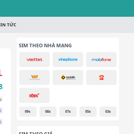
TIN TỨC
SIM THEO NHÀ MẠNG
8
p
8
09x
08x
07x
05x
03x
8
SIM THEO GIÁ