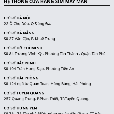
HỆ THỐNG CỬA HÀNG SIM MAY MẮN
CƠ SỞ HÀ NỘI
22 Ô Chợ Dừa, Q.Đống Đa.
CƠ SỞ ĐÀ NẴNG
Số 27 Văn Cận, P. Khuê Trung
CƠ SỞ HỒ CHÍ MINH
Số 84 Trương Vĩnh Ký , Phường Tân Thành , Quận Tân Phú.
CƠ SỞ BẮC NINH
Số 104 Trần Hưng Đạo, Phường Tiền An
CƠ SỞ HẢI PHÒNG
Số 124 ngã tư Quán Toan, Hồng Bàng, Hải Phòng
CƠ SỞ TUYÊN QUANG
257 Quang Trung, P.Phan Thiết, TP.Tuyên Quang.
CƠ SỞ HƯNG YÊN
Số 76 - 78 Tòa nhà BIDV, vòng xuyến Văn Giang, TT Văn