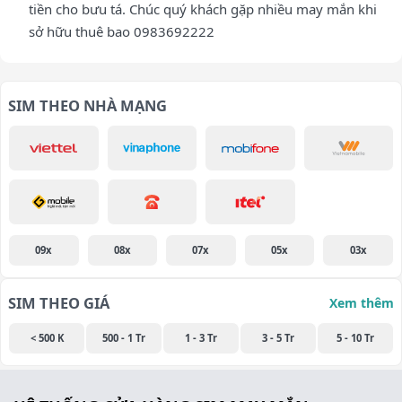
tiền cho bưu tá. Chúc quý khách gặp nhiều may mắn khi
sở hữu thuê bao 0983692222
SIM THEO NHÀ MẠNG
09x
08x
07x
05x
03x
SIM THEO GIÁ
Xem thêm
< 500 K
500 - 1 Tr
1 - 3 Tr
3 - 5 Tr
5 - 10 Tr