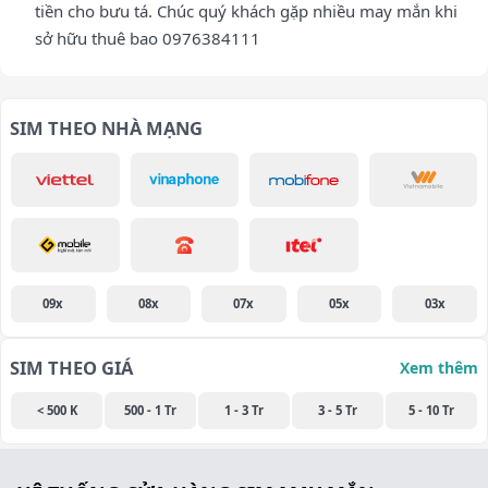
tiền cho bưu tá. Chúc quý khách gặp nhiều may mắn khi
sở hữu thuê bao 0976384111
SIM THEO NHÀ MẠNG
09x
08x
07x
05x
03x
SIM THEO GIÁ
Xem thêm
< 500 K
500 - 1 Tr
1 - 3 Tr
3 - 5 Tr
5 - 10 Tr