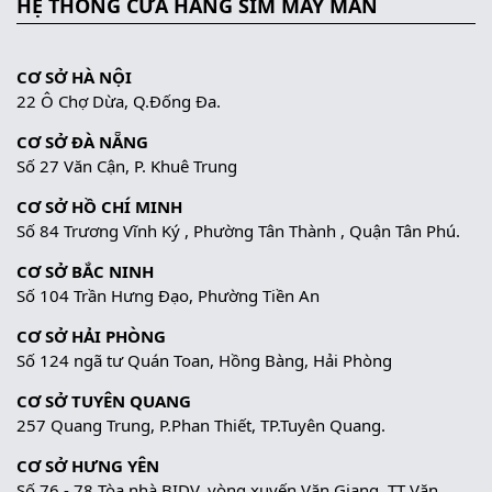
HỆ THỐNG CỬA HÀNG SIM MAY MẮN
CƠ SỞ HÀ NỘI
22 Ô Chợ Dừa, Q.Đống Đa.
CƠ SỞ ĐÀ NẴNG
Số 27 Văn Cận, P. Khuê Trung
CƠ SỞ HỒ CHÍ MINH
Số 84 Trương Vĩnh Ký , Phường Tân Thành , Quận Tân Phú.
CƠ SỞ BẮC NINH
Số 104 Trần Hưng Đạo, Phường Tiền An
CƠ SỞ HẢI PHÒNG
Số 124 ngã tư Quán Toan, Hồng Bàng, Hải Phòng
CƠ SỞ TUYÊN QUANG
257 Quang Trung, P.Phan Thiết, TP.Tuyên Quang.
CƠ SỞ HƯNG YÊN
Số 76 - 78 Tòa nhà BIDV, vòng xuyến Văn Giang, TT Văn