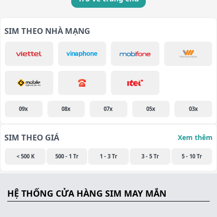
SIM THEO NHÀ MẠNG
09x
08x
07x
05x
03x
SIM THEO GIÁ
Xem thêm
< 500 K
500 - 1 Tr
1 - 3 Tr
3 - 5 Tr
5 - 10 Tr
HỆ THỐNG CỬA HÀNG SIM MAY MẮN