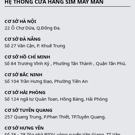
HỆ THỐNG CỬA HÀNG SIM MAY MẮN
CƠ SỞ HÀ NỘI
22 Ô Chợ Dừa, Q.Đống Đa.
CƠ SỞ ĐÀ NẴNG
Số 27 Văn Cận, P. Khuê Trung
CƠ SỞ HỒ CHÍ MINH
Số 84 Trương Vĩnh Ký , Phường Tân Thành , Quận Tân Phú.
CƠ SỞ BẮC NINH
Số 104 Trần Hưng Đạo, Phường Tiền An
CƠ SỞ HẢI PHÒNG
Số 124 ngã tư Quán Toan, Hồng Bàng, Hải Phòng
CƠ SỞ TUYÊN QUANG
257 Quang Trung, P.Phan Thiết, TP.Tuyên Quang.
CƠ SỞ HƯNG YÊN
Số 76 - 78 Tòa nhà BIDV, vòng xuyến Văn Giang, TT Văn