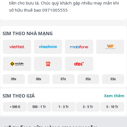
tiền cho bưu tá. Chúc quý khách gặp nhiều may mắn khi
sở hữu thuê bao 0971005555
SIM THEO NHÀ MẠNG
09x
08x
07x
05x
03x
SIM THEO GIÁ
Xem thêm
< 500 K
500 - 1 Tr
1 - 3 Tr
3 - 5 Tr
5 - 10 Tr