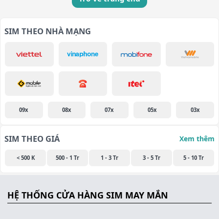
SIM THEO NHÀ MẠNG
09x
08x
07x
05x
03x
SIM THEO GIÁ
Xem thêm
< 500 K
500 - 1 Tr
1 - 3 Tr
3 - 5 Tr
5 - 10 Tr
HỆ THỐNG CỬA HÀNG SIM MAY MẮN