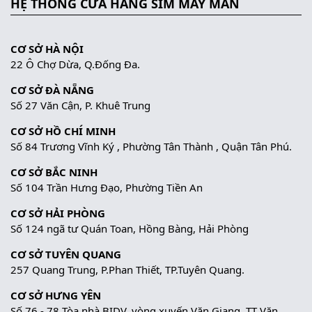
HỆ THỐNG CỬA HÀNG SIM MAY MẮN
CƠ SỞ HÀ NỘI
22 Ô Chợ Dừa, Q.Đống Đa.
CƠ SỞ ĐÀ NẴNG
Số 27 Văn Cận, P. Khuê Trung
CƠ SỞ HỒ CHÍ MINH
Số 84 Trương Vĩnh Ký , Phường Tân Thành , Quận Tân Phú.
CƠ SỞ BẮC NINH
Số 104 Trần Hưng Đạo, Phường Tiền An
CƠ SỞ HẢI PHÒNG
Số 124 ngã tư Quán Toan, Hồng Bàng, Hải Phòng
CƠ SỞ TUYÊN QUANG
257 Quang Trung, P.Phan Thiết, TP.Tuyên Quang.
CƠ SỞ HƯNG YÊN
Số 76 - 78 Tòa nhà BIDV, vòng xuyến Văn Giang, TT Văn