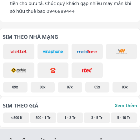
tiền cho bưu tá. Chúc quý khách gặp nhiều may mắn khi
sở hữu thuê bao 0946889444
SIM THEO NHÀ MẠNG
09x
08x
07x
05x
03x
SIM THEO GIÁ
Xem thêm
< 500 K
500 - 1 Tr
1 - 3 Tr
3 - 5 Tr
5 - 10 Tr