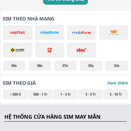
SIM THEO NHÀ MẠNG
09x
08x
07x
05x
03x
SIM THEO GIÁ
Xem thêm
< 500 K
500 - 1 Tr
1 - 3 Tr
3 - 5 Tr
5 - 10 Tr
HỆ THỐNG CỬA HÀNG SIM MAY MẮN