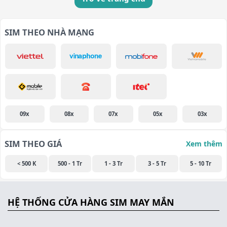
SIM THEO NHÀ MẠNG
09x
08x
07x
05x
03x
SIM THEO GIÁ
Xem thêm
< 500 K
500 - 1 Tr
1 - 3 Tr
3 - 5 Tr
5 - 10 Tr
HỆ THỐNG CỬA HÀNG SIM MAY MẮN