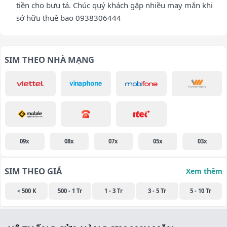
tiền cho bưu tá. Chúc quý khách gặp nhiều may mắn khi
sở hữu thuê bao 0938306444
SIM THEO NHÀ MẠNG
09x
08x
07x
05x
03x
SIM THEO GIÁ
Xem thêm
< 500 K
500 - 1 Tr
1 - 3 Tr
3 - 5 Tr
5 - 10 Tr