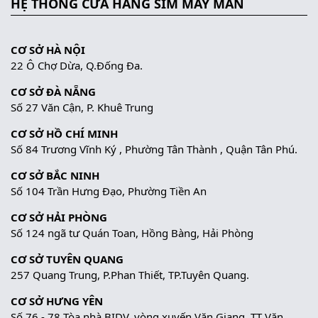
HỆ THỐNG CỬA HÀNG SIM MAY MẮN
CƠ SỞ HÀ NỘI
22 Ô Chợ Dừa, Q.Đống Đa.
CƠ SỞ ĐÀ NẴNG
Số 27 Văn Cận, P. Khuê Trung
CƠ SỞ HỒ CHÍ MINH
Số 84 Trương Vĩnh Ký , Phường Tân Thành , Quận Tân Phú.
CƠ SỞ BẮC NINH
Số 104 Trần Hưng Đạo, Phường Tiền An
CƠ SỞ HẢI PHÒNG
Số 124 ngã tư Quán Toan, Hồng Bàng, Hải Phòng
CƠ SỞ TUYÊN QUANG
257 Quang Trung, P.Phan Thiết, TP.Tuyên Quang.
CƠ SỞ HƯNG YÊN
Số 76 - 78 Tòa nhà BIDV, vòng xuyến Văn Giang, TT Văn