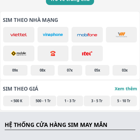
SIM THEO NHÀ MẠNG
09x
08x
07x
05x
03x
SIM THEO GIÁ
Xem thêm
< 500 K
500 - 1 Tr
1 - 3 Tr
3 - 5 Tr
5 - 10 Tr
HỆ THỐNG CỬA HÀNG SIM MAY MẮN