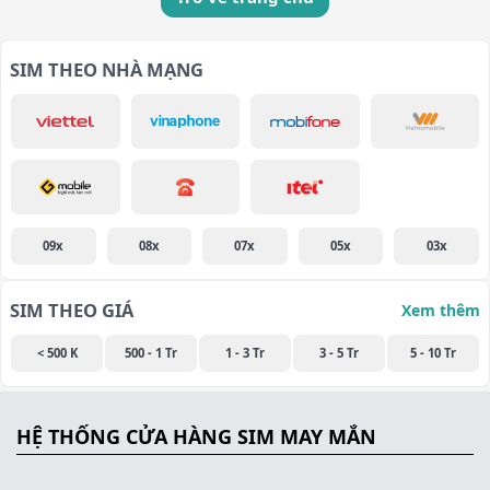
SIM THEO NHÀ MẠNG
09x
08x
07x
05x
03x
SIM THEO GIÁ
Xem thêm
< 500 K
500 - 1 Tr
1 - 3 Tr
3 - 5 Tr
5 - 10 Tr
HỆ THỐNG CỬA HÀNG SIM MAY MẮN