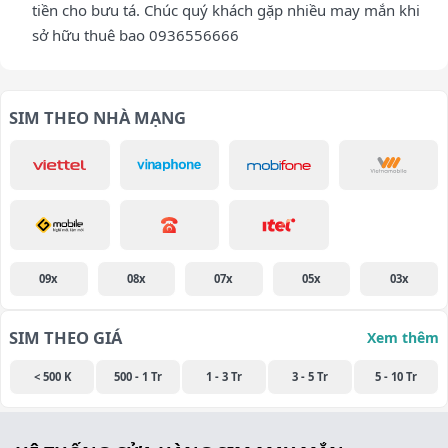
tiền cho bưu tá. Chúc quý khách gặp nhiều may mắn khi
sở hữu thuê bao 0936556666
SIM THEO NHÀ MẠNG
09x
08x
07x
05x
03x
SIM THEO GIÁ
Xem thêm
< 500 K
500 - 1 Tr
1 - 3 Tr
3 - 5 Tr
5 - 10 Tr