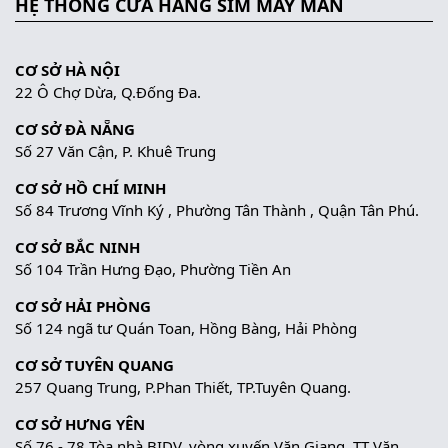
HỆ THỐNG CỬA HÀNG SIM MAY MẮN
CƠ SỞ HÀ NỘI
22 Ô Chợ Dừa, Q.Đống Đa.
CƠ SỞ ĐÀ NẴNG
Số 27 Văn Cận, P. Khuê Trung
CƠ SỞ HỒ CHÍ MINH
Số 84 Trương Vĩnh Ký , Phường Tân Thành , Quận Tân Phú.
CƠ SỞ BẮC NINH
Số 104 Trần Hưng Đạo, Phường Tiền An
CƠ SỞ HẢI PHÒNG
Số 124 ngã tư Quán Toan, Hồng Bàng, Hải Phòng
CƠ SỞ TUYÊN QUANG
257 Quang Trung, P.Phan Thiết, TP.Tuyên Quang.
CƠ SỞ HƯNG YÊN
Số 76 - 78 Tòa nhà BIDV, vòng xuyến Văn Giang, TT Văn