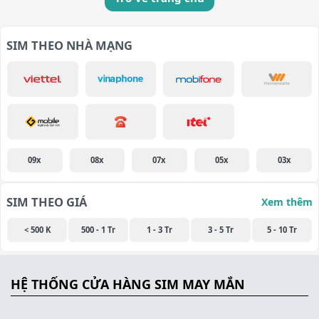
SIM THEO NHÀ MẠNG
09x
08x
07x
05x
03x
SIM THEO GIÁ
Xem thêm
< 500 K
500 - 1 Tr
1 - 3 Tr
3 - 5 Tr
5 - 10 Tr
HỆ THỐNG CỬA HÀNG SIM MAY MẮN