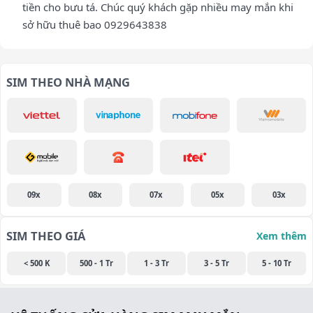
tiền cho bưu tá. Chúc quý khách gặp nhiều may mắn khi
sở hữu thuê bao 0929643838
SIM THEO NHÀ MẠNG
09x
08x
07x
05x
03x
SIM THEO GIÁ
Xem thêm
< 500 K
500 - 1 Tr
1 - 3 Tr
3 - 5 Tr
5 - 10 Tr