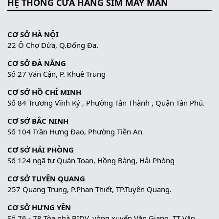
HỆ THỐNG CỬA HÀNG SIM MAY MẮN
CƠ SỞ HÀ NỘI
22 Ô Chợ Dừa, Q.Đống Đa.
CƠ SỞ ĐÀ NẴNG
Số 27 Văn Cận, P. Khuê Trung
CƠ SỞ HỒ CHÍ MINH
Số 84 Trương Vĩnh Ký , Phường Tân Thành , Quận Tân Phú.
CƠ SỞ BẮC NINH
Số 104 Trần Hưng Đạo, Phường Tiền An
CƠ SỞ HẢI PHÒNG
Số 124 ngã tư Quán Toan, Hồng Bàng, Hải Phòng
CƠ SỞ TUYÊN QUANG
257 Quang Trung, P.Phan Thiết, TP.Tuyên Quang.
CƠ SỞ HƯNG YÊN
Số 76 - 78 Tòa nhà BIDV, vòng xuyến Văn Giang, TT Văn