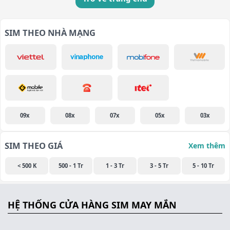
SIM THEO NHÀ MẠNG
09x
08x
07x
05x
03x
SIM THEO GIÁ
Xem thêm
< 500 K
500 - 1 Tr
1 - 3 Tr
3 - 5 Tr
5 - 10 Tr
HỆ THỐNG CỬA HÀNG SIM MAY MẮN