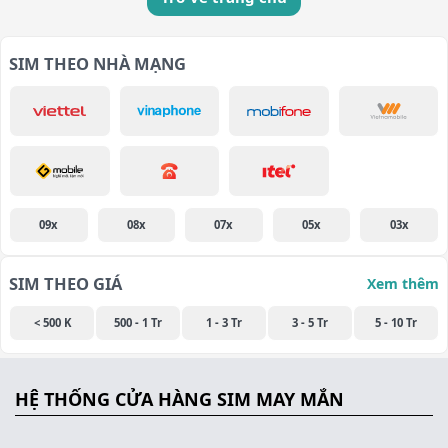
SIM THEO NHÀ MẠNG
09x
08x
07x
05x
03x
SIM THEO GIÁ
Xem thêm
< 500 K
500 - 1 Tr
1 - 3 Tr
3 - 5 Tr
5 - 10 Tr
HỆ THỐNG CỬA HÀNG SIM MAY MẮN