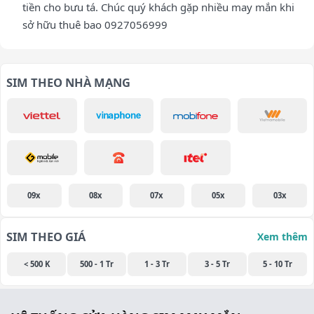
tiền cho bưu tá. Chúc quý khách gặp nhiều may mắn khi
sở hữu thuê bao 0927056999
SIM THEO NHÀ MẠNG
09x
08x
07x
05x
03x
SIM THEO GIÁ
Xem thêm
< 500 K
500 - 1 Tr
1 - 3 Tr
3 - 5 Tr
5 - 10 Tr