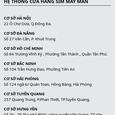
HỆ THỐNG CỬA HÀNG SIM MAY MẮN
CƠ SỞ HÀ NỘI
22 Ô Chợ Dừa, Q.Đống Đa.
CƠ SỞ ĐÀ NẴNG
Số 27 Văn Cận, P. Khuê Trung
CƠ SỞ HỒ CHÍ MINH
Số 84 Trương Vĩnh Ký , Phường Tân Thành , Quận Tân Phú.
CƠ SỞ BẮC NINH
Số 104 Trần Hưng Đạo, Phường Tiền An
CƠ SỞ HẢI PHÒNG
Số 124 ngã tư Quán Toan, Hồng Bàng, Hải Phòng
CƠ SỞ TUYÊN QUANG
257 Quang Trung, P.Phan Thiết, TP.Tuyên Quang.
CƠ SỞ HƯNG YÊN
Số 76 - 78 Tòa nhà BIDV, vòng xuyến Văn Giang, TT Văn