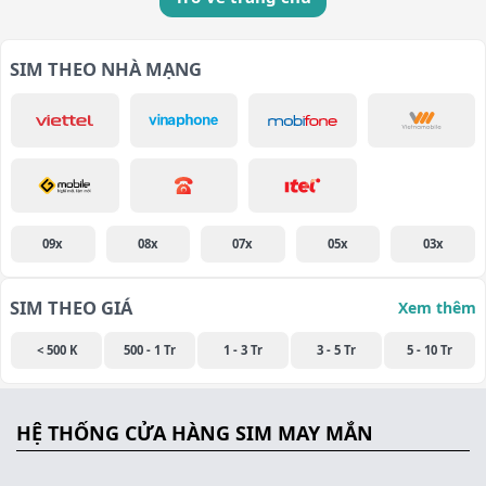
SIM THEO NHÀ MẠNG
09x
08x
07x
05x
03x
SIM THEO GIÁ
Xem thêm
< 500 K
500 - 1 Tr
1 - 3 Tr
3 - 5 Tr
5 - 10 Tr
HỆ THỐNG CỬA HÀNG SIM MAY MẮN