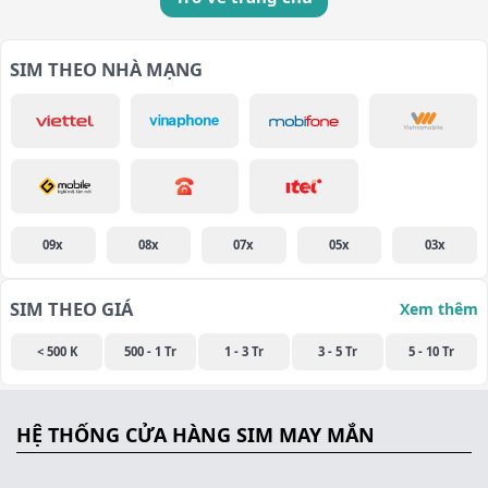
SIM THEO NHÀ MẠNG
09x
08x
07x
05x
03x
SIM THEO GIÁ
Xem thêm
< 500 K
500 - 1 Tr
1 - 3 Tr
3 - 5 Tr
5 - 10 Tr
HỆ THỐNG CỬA HÀNG SIM MAY MẮN