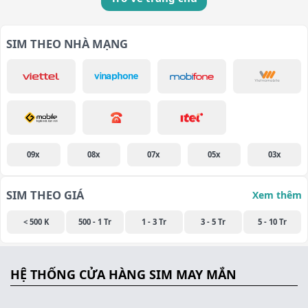
SIM THEO NHÀ MẠNG
09x
08x
07x
05x
03x
SIM THEO GIÁ
Xem thêm
< 500 K
500 - 1 Tr
1 - 3 Tr
3 - 5 Tr
5 - 10 Tr
HỆ THỐNG CỬA HÀNG SIM MAY MẮN