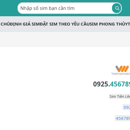
 CHỦ
ĐỊNH GIÁ SIM
ĐẶT SIM THEO YÊU CẦU
SIM PHONG THỦY
0925.
45678
Sim Tiến Lê
09
45678