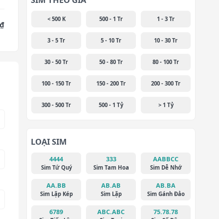
< 500 K
500 - 1 Tr
1 - 3 Tr
 ₫
3 - 5 Tr
5 - 10 Tr
10 - 30 Tr
30 - 50 Tr
50 - 80 Tr
80 - 100 Tr
100 - 150 Tr
150 - 200 Tr
200 - 300 Tr
300 - 500 Tr
500 - 1 Tỷ
> 1 Tỷ
LOẠI SIM
4444
333
AABBCC
Sim Tứ Quý
Sim Tam Hoa
Sim Dễ Nhớ
AA.BB
AB.AB
AB.BA
Sim Lặp Kép
Sim Lặp
Sim Gánh Đảo
6789
ABC.ABC
75.78.78