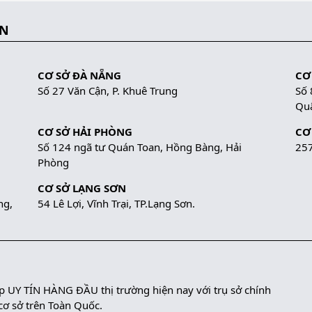
ẮN
CƠ SỞ ĐÀ NẴNG
CƠ
Số 27 Văn Cận, P. Khuê Trung
Số 
Quậ
CƠ SỞ HẢI PHÒNG
CƠ
Số 124 ngã tư Quán Toan, Hồng Bàng, Hải
257
Phòng
CƠ SỞ LẠNG SƠN
ng,
54 Lê Lợi, Vĩnh Trại, TP.Lạng Sơn.
UY TÍN HÀNG ĐẦU thị trường hiện nay với trụ sở chính
 cơ sở trên Toàn Quốc.