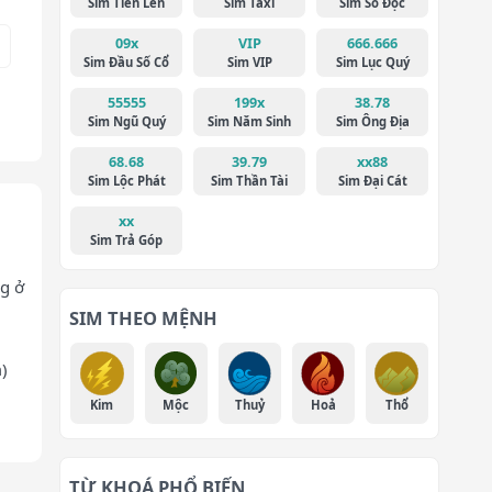
Sim Tiến Lên
Sim Taxi
Sim Số Độc
09x
VIP
666.666
Sim Đầu Số Cổ
Sim VIP
Sim Lục Quý
55555
199x
38.78
Sim Ngũ Quý
Sim Năm Sinh
Sim Ông Địa
68.68
39.79
xx88
Sim Lộc Phát
Sim Thần Tài
Sim Đại Cát
xx
Sim Trả Góp
g ở
SIM THEO MỆNH
)
Kim
Mộc
Thuỷ
Hoả
Thổ
TỪ KHOÁ PHỔ BIẾN