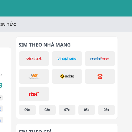
TIN TỨC
SIM THEO NHÀ MẠNG
9
n
2
09x
08x
07x
05x
03x
9
SIM THEO GIÁ