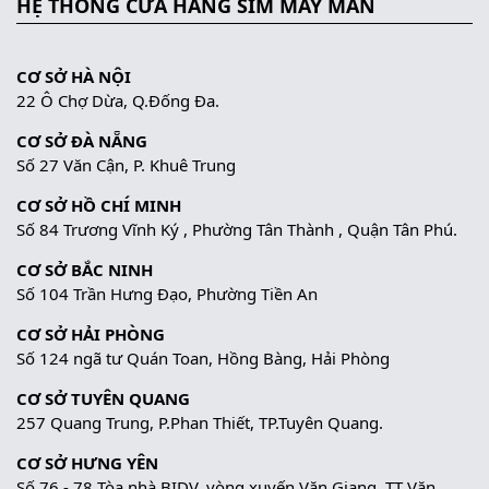
HỆ THỐNG CỬA HÀNG SIM MAY MẮN
CƠ SỞ HÀ NỘI
22 Ô Chợ Dừa, Q.Đống Đa.
CƠ SỞ ĐÀ NẴNG
Số 27 Văn Cận, P. Khuê Trung
CƠ SỞ HỒ CHÍ MINH
Số 84 Trương Vĩnh Ký , Phường Tân Thành , Quận Tân Phú.
CƠ SỞ BẮC NINH
Số 104 Trần Hưng Đạo, Phường Tiền An
CƠ SỞ HẢI PHÒNG
Số 124 ngã tư Quán Toan, Hồng Bàng, Hải Phòng
CƠ SỞ TUYÊN QUANG
257 Quang Trung, P.Phan Thiết, TP.Tuyên Quang.
CƠ SỞ HƯNG YÊN
Số 76 - 78 Tòa nhà BIDV, vòng xuyến Văn Giang, TT Văn