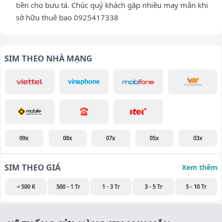
tiền cho bưu tá. Chúc quý khách gặp nhiều may mắn khi
sở hữu thuê bao 0925417338
SIM THEO NHÀ MẠNG
09x
08x
07x
05x
03x
SIM THEO GIÁ
Xem thêm
< 500 K
500 - 1 Tr
1 - 3 Tr
3 - 5 Tr
5 - 10 Tr