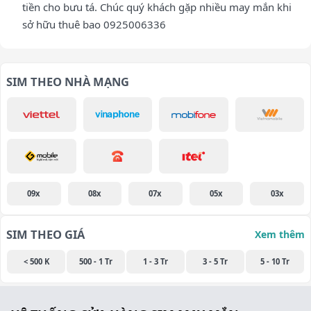
tiền cho bưu tá. Chúc quý khách gặp nhiều may mắn khi
sở hữu thuê bao 0925006336
SIM THEO NHÀ MẠNG
09x
08x
07x
05x
03x
SIM THEO GIÁ
Xem thêm
< 500 K
500 - 1 Tr
1 - 3 Tr
3 - 5 Tr
5 - 10 Tr