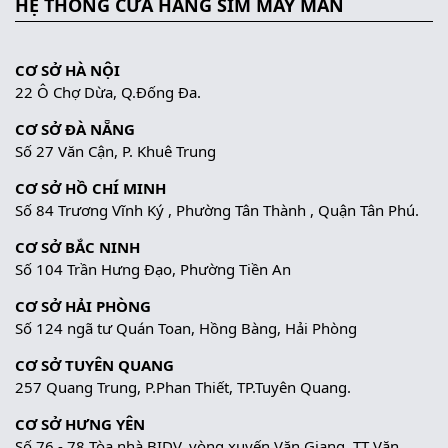
HỆ THỐNG CỬA HÀNG SIM MAY MẮN
CƠ SỞ HÀ NỘI
22 Ô Chợ Dừa, Q.Đống Đa.
CƠ SỞ ĐÀ NẴNG
Số 27 Văn Cận, P. Khuê Trung
CƠ SỞ HỒ CHÍ MINH
Số 84 Trương Vĩnh Ký , Phường Tân Thành , Quận Tân Phú.
CƠ SỞ BẮC NINH
Số 104 Trần Hưng Đạo, Phường Tiền An
CƠ SỞ HẢI PHÒNG
Số 124 ngã tư Quán Toan, Hồng Bàng, Hải Phòng
CƠ SỞ TUYÊN QUANG
257 Quang Trung, P.Phan Thiết, TP.Tuyên Quang.
CƠ SỞ HƯNG YÊN
Số 76 - 78 Tòa nhà BIDV, vòng xuyến Văn Giang, TT Văn