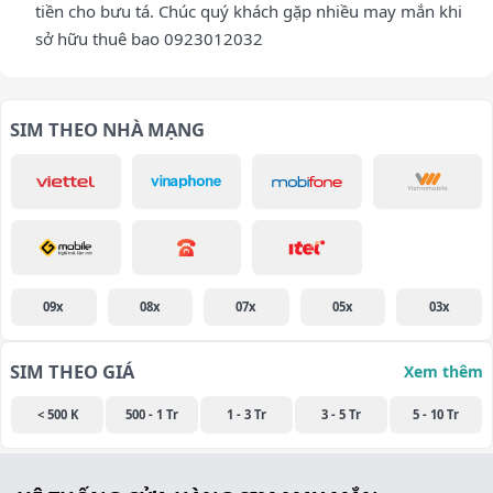
tiền cho bưu tá. Chúc quý khách gặp nhiều may mắn khi
sở hữu thuê bao 0923012032
SIM THEO NHÀ MẠNG
09x
08x
07x
05x
03x
SIM THEO GIÁ
Xem thêm
< 500 K
500 - 1 Tr
1 - 3 Tr
3 - 5 Tr
5 - 10 Tr