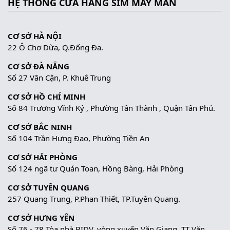
HỆ THỐNG CỬA HÀNG SIM MAY MẮN
CƠ SỞ HÀ NỘI
22 Ô Chợ Dừa, Q.Đống Đa.
CƠ SỞ ĐÀ NẴNG
Số 27 Văn Cận, P. Khuê Trung
CƠ SỞ HỒ CHÍ MINH
Số 84 Trương Vĩnh Ký , Phường Tân Thành , Quận Tân Phú.
CƠ SỞ BẮC NINH
Số 104 Trần Hưng Đạo, Phường Tiền An
CƠ SỞ HẢI PHÒNG
Số 124 ngã tư Quán Toan, Hồng Bàng, Hải Phòng
CƠ SỞ TUYÊN QUANG
257 Quang Trung, P.Phan Thiết, TP.Tuyên Quang.
CƠ SỞ HƯNG YÊN
Số 76 - 78 Tòa nhà BIDV, vòng xuyến Văn Giang, TT Văn