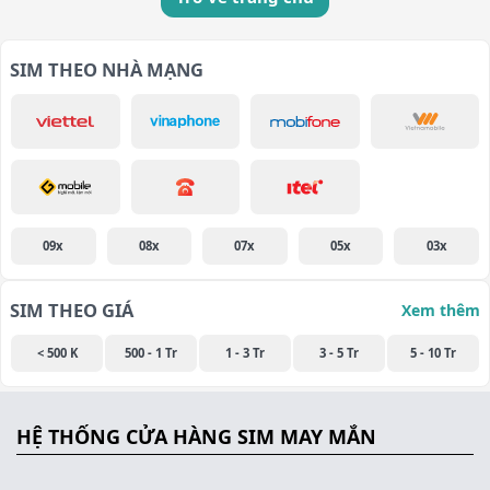
SIM THEO NHÀ MẠNG
09x
08x
07x
05x
03x
SIM THEO GIÁ
Xem thêm
< 500 K
500 - 1 Tr
1 - 3 Tr
3 - 5 Tr
5 - 10 Tr
HỆ THỐNG CỬA HÀNG SIM MAY MẮN