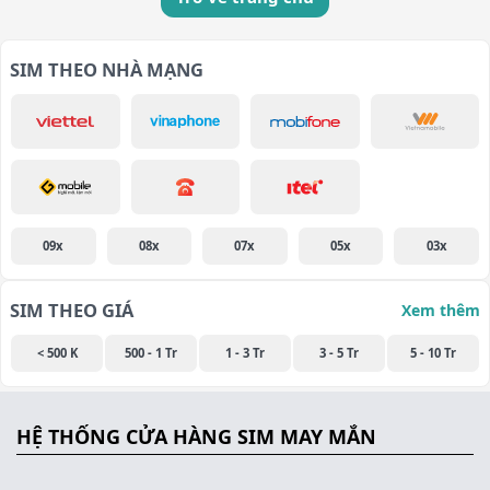
SIM THEO NHÀ MẠNG
09x
08x
07x
05x
03x
SIM THEO GIÁ
Xem thêm
< 500 K
500 - 1 Tr
1 - 3 Tr
3 - 5 Tr
5 - 10 Tr
HỆ THỐNG CỬA HÀNG SIM MAY MẮN