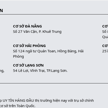
ẮN
CƠ SỞ ĐÀ NẴNG
CƠ
Số 27 Văn Cận, P. Khuê Trung
Số 
Quậ
CƠ SỞ HẢI PHÒNG
CƠ
Số 124 ngã tư Quán Toan, Hồng Bàng, Hải
257
Phòng
CƠ SỞ LẠNG SƠN
ng,
54 Lê Lợi, Vĩnh Trại, TP.Lạng Sơn.
UY TÍN HÀNG ĐẦU thị trường hiện nay với trụ sở chính
 cơ sở trên Toàn Quốc.