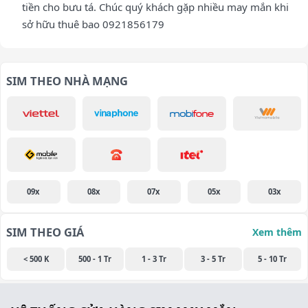
tiền cho bưu tá. Chúc quý khách gặp nhiều may mắn khi
sở hữu thuê bao 0921856179
SIM THEO NHÀ MẠNG
09x
08x
07x
05x
03x
SIM THEO GIÁ
Xem thêm
< 500 K
500 - 1 Tr
1 - 3 Tr
3 - 5 Tr
5 - 10 Tr