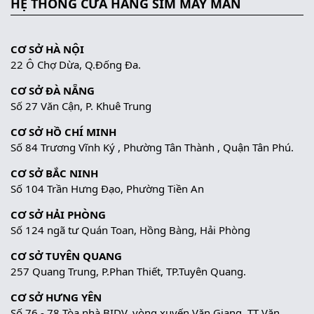
HỆ THỐNG CỬA HÀNG SIM MAY MẮN
CƠ SỞ HÀ NỘI
22 Ô Chợ Dừa, Q.Đống Đa.
CƠ SỞ ĐÀ NẴNG
Số 27 Văn Cận, P. Khuê Trung
CƠ SỞ HỒ CHÍ MINH
Số 84 Trương Vĩnh Ký , Phường Tân Thành , Quận Tân Phú.
CƠ SỞ BẮC NINH
Số 104 Trần Hưng Đạo, Phường Tiền An
CƠ SỞ HẢI PHÒNG
Số 124 ngã tư Quán Toan, Hồng Bàng, Hải Phòng
CƠ SỞ TUYÊN QUANG
257 Quang Trung, P.Phan Thiết, TP.Tuyên Quang.
CƠ SỞ HƯNG YÊN
Số 76 - 78 Tòa nhà BIDV, vòng xuyến Văn Giang, TT Văn