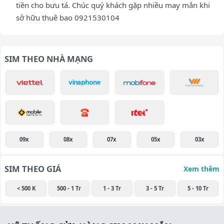
tiền cho bưu tá. Chúc quý khách gặp nhiều may mắn khi
sở hữu thuê bao 0921530104
SIM THEO NHÀ MẠNG
09x
08x
07x
05x
03x
SIM THEO GIÁ
Xem thêm
< 500 K
500 - 1 Tr
1 - 3 Tr
3 - 5 Tr
5 - 10 Tr