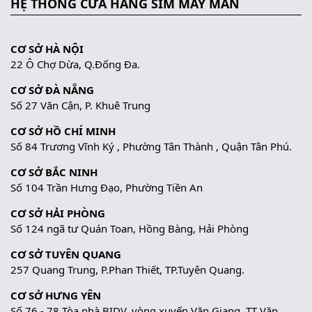
HỆ THỐNG CỬA HÀNG SIM MAY MẮN
CƠ SỞ HÀ NỘI
22 Ô Chợ Dừa, Q.Đống Đa.
CƠ SỞ ĐÀ NẴNG
Số 27 Văn Cận, P. Khuê Trung
CƠ SỞ HỒ CHÍ MINH
Số 84 Trương Vĩnh Ký , Phường Tân Thành , Quận Tân Phú.
CƠ SỞ BẮC NINH
Số 104 Trần Hưng Đạo, Phường Tiền An
CƠ SỞ HẢI PHÒNG
Số 124 ngã tư Quán Toan, Hồng Bàng, Hải Phòng
CƠ SỞ TUYÊN QUANG
257 Quang Trung, P.Phan Thiết, TP.Tuyên Quang.
CƠ SỞ HƯNG YÊN
Số 76 - 78 Tòa nhà BIDV, vòng xuyến Văn Giang, TT Văn